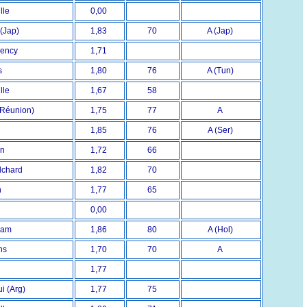
lle
0,00
(Jap)
1,83
70
A (Jap)
rency
1,71
s
1,80
76
A (Tun)
lle
1,67
58
 (Réunion)
1,75
77
A
s
1,85
76
A (Ser)
on
1,72
66
lchard
1,82
70
n
1,77
65
0,00
dam
1,86
80
A (Hol)
ns
1,70
70
A
1,77
i (Arg)
1,77
75