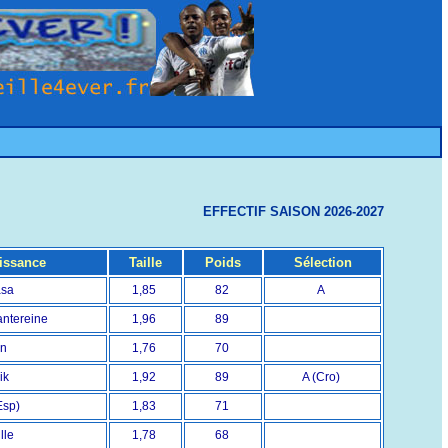
EFFECTIF SAISON 2026-2027
issance
Taille
Poids
Sélection
asa
1,85
82
A
antereine
1,96
89
on
1,76
70
ik
1,92
89
A (Cro)
Esp)
1,83
71
lle
1,78
68