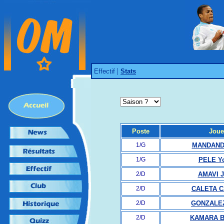
|
Effectif
Stats
Poste
Joue
1/G
MANDANDA
1/G
PELE Y
2/D
AMAVI J
2/D
CALETA C
2/D
GONZALEZ
2/D
KAMARA B