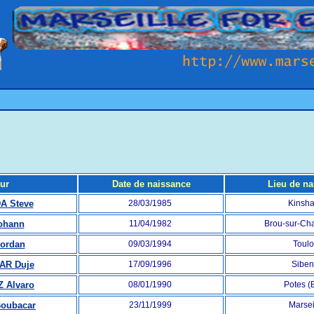
ur
Date de naissance
Lieu de na
 Steve
28/03/1985
Kinsh
ohann
11/04/1982
Brou-sur-Ch
ordan
09/03/1994
Toul
AR Duje
17/09/1996
Siben
 Alvaro
08/01/1990
Potes (
oubacar
23/11/1999
Marsei