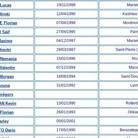
Lucas
19/11/1998
Marsei
iroki
12/04/1990
Kashiwa 
 Florian
07/04/1998
Montmo
 Saif
27/04/1995
Pari
axime
04/12/1997
Marsei
imitri
29/03/1987
Saint-Pierre
Nemanja
15/02/1996
Ni
alentin
07/12/1994
Mac
Morgan
18/08/1994
Saint Dou
ouna
31/01/1992
Lyo
régory
N Kevin
13/02/1990
Rotter
Florian
26/01/1993
Orléa
rley
05/01/2001
O Dario
17/05/1990
Berazategu