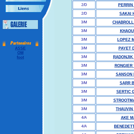
2/D
PERRIN 
2/D
SAKAI H
3/M
CHABROLLE
3/M
KHAOUI
3/M
LOPEZ M
ASSE
3/M
PAYET D
OM
3/M
RADONJIK 
foot
3/M
RONGIER V
3/M
SANSON 
3/M
SARR B
3/M
SERTIC G
3/M
STROOTMA
3/M
THAUVIN 
4/A
AKE Ma
4/A
BENEDETT