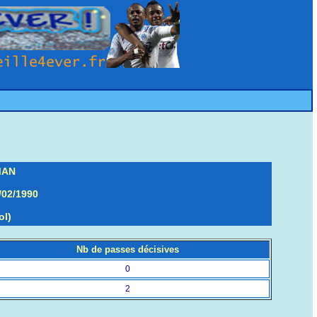
MAN
/02/1990
ol)
Nb de passes décisives
0
2