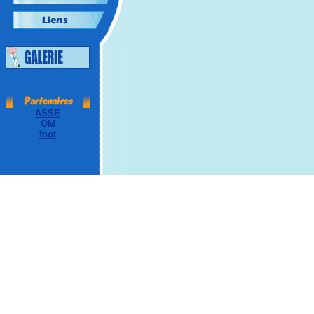
ASSE
OM
foot