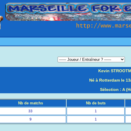
Kevin STROOT
Né à Rotterdam le 13
Sélection : A (H
Nb de matchs
Nb de buts
33
1
9
1