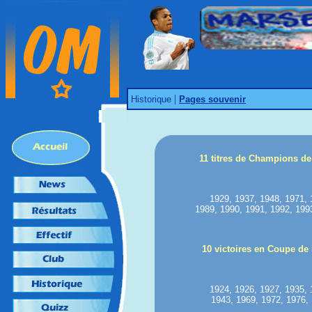
|
Historique
Pages souvenir
11 titres de Champions de
1929, 1937, 1948, 1971, 
1989, 1990, 1991, 1992, 199
10 victoires en Coupe de
1924, 1926, 1927, 1935, 
1943, 1969, 1972, 1976,