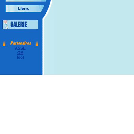
ASSE
OM
foot