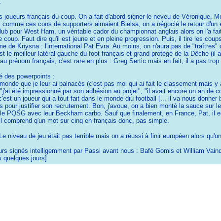
.
s joueurs français du coup. On a fait d'abord signer le neveu de Véronique, Mo
 comme ces cons de supporters aimaient Bielsa, on a négocié le retour d'un ex ta
 club pour West Ham, un véritable cador du championnat anglais alors on l'a fait
 le coup. Faut dire qu'il est jeune et en pleine progression. Puis, il tire les 
de Knysna : l'international Pat Evra. Au moins, on n'aura pas de "traîtres" dan
st le meilleur latéral gauche du foot français et grand protégé de la Dêche (il 
 prénom français, c'est rare en plus : Greg Sertic mais en fait, il a pas trop 
ré des powerpoints :
monde que je leur ai balnacés (c'est pas moi qui ai fait le classement mais y a
j'ai été impressionné par son adhésion au projet", "il avait encore un an de con
'est un joueur qui a tout fait dans le monde diu football [... il va nous donne
pour justifier son recrutement. Bon, j'avoue, on a bien monté la sauce sur le 
le PQSG avec leur Beckham carbo. Sauf que finalement, en France, Pat, il e
 il comprend q'un mot sur cinq en français donc, pas simple.
 niveau de jeu était pas terrible mais on a réussi à finir européen alors qu'on
s signés intelligemment par Passi avant nous : Bafé Gomis et William Vainqueur
us quelques jours]