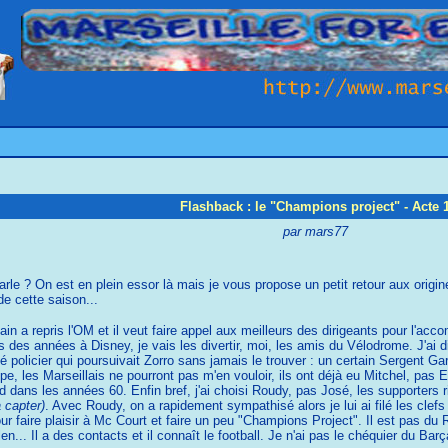
Flashback : le "Champions project" - Acte 
par mars77
le ? On est en plein essor là mais je vous propose un petit retour aux origine
de cette saison...
ain a repris l'OM et il veut faire appel aux meilleurs des dirigeants pour l'ac
s des années à Disney, je vais les divertir, moi, les amis du Vélodrome. J'ai d
té policier qui poursuivait Zorro sans jamais le trouver : un certain Sergent G
pe, les Marseillais ne pourront pas m'en vouloir, ils ont déjà eu Mitchel, pas
id dans les années 60. Enfin bref, j'ai choisi Roudy, pas José, les supporter
a capter)
. Avec Roudy, on a rapidement sympathisé alors je lui ai filé les clefs
pour faire plaisir à Mc Court et faire un peu "Champions Project". Il est pas du Re
.. Il a des contacts et il connaît le football. Je n'ai pas le chéquier du Bar