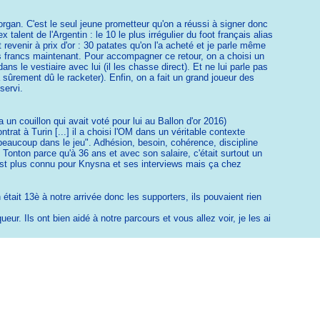
rgan. C'est le seul jeune prometteur qu'on a réussi à signer donc
lent de l'Argentin : le 10 le plus irrégulier du foot français alias
 revenir à prix d'or : 30 patates qu'on l'a acheté et je parle même
coups francs maintenant. Pour accompagner ce retour, on a choisi un
s le vestiaire avec lui (il les chasse direct). Et ne lui parle pas
a sûrement dû le racketer). Enfin, on a fait un grand joueur des
servi.
 un couillon qui avait voté pour lui au Ballon d'or 2016)
trat à Turin [...] il a choisi l'OM dans un véritable contexte
r beaucoup dans le jeu". Adhésion, besoin, cohérence, discipline
Tonton parce qu'à 36 ans et avec son salaire, c'était surtout un
st plus connu pour Knysna et ses interviews mais ça chez
 était 13è à notre arrivée donc les supporters, ils pouvaient rien
. Ils ont bien aidé à notre parcours et vous allez voir, je les ai