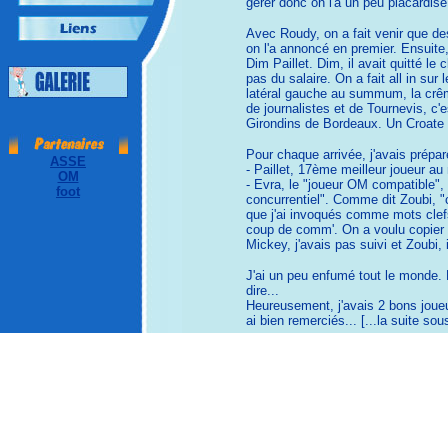
gérer donc on l'a un peu placardisé
Avec Roudy, on a fait venir que de
on l'a annoncé en premier. Ensuite,
Dim Paillet. Dim, il avait quitté le
pas du salaire. On a fait all in sur
latéral gauche au summum, la crême 
de journalistes et de Tournevis, c'e
Girondins de Bordeaux. Un Croate au
Pour chaque arrivée, j'avais prépa
ASSE
- Paillet, 17ème meilleur joueur au 
OM
- Evra, le "joueur OM compatible", "
foot
concurrentiel". Comme dit Zoubi, "c
que j'ai invoqués comme mots clefs 
coup de comm'. On a voulu copier 
Mickey, j'avais pas suivi et Zoubi,
J'ai un peu enfumé tout le monde. Le
dire...
Heureusement, j'avais 2 bons joueur
ai bien remerciés... [...la suite so