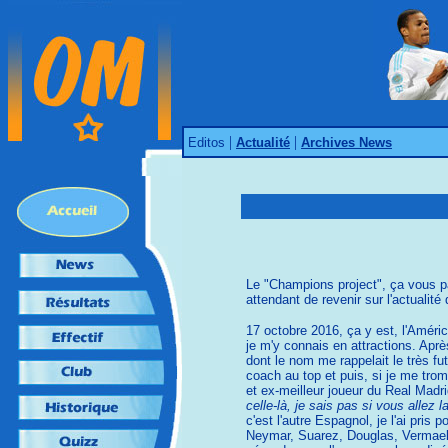
|
|
Editos
Actualité
Archives News
Le "Champions project", ça vous par
attendant de revenir sur l'actualité 
17 octobre 2016, ça y est, l'Améric
je m'y connais en attractions. Aprè
dont le nom me rappelait le très fu
coach au top et puis, si je me trom
et ex-meilleur joueur du Real Madr
celle-là, je sais pas si vous allez l
c'est l'autre Espagnol, je l'ai pris 
Neymar, Suarez, Douglas, Vermaelen.