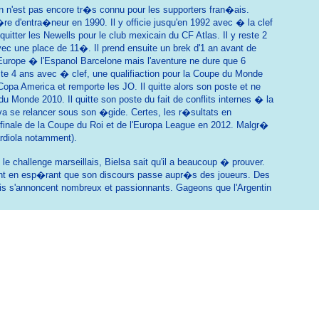
n n'est pas encore tr�s connu pour les supporters fran�ais.
re d'entra�neur en 1990. Il y officie jusqu'en 1992 avec � la clef
tter les Newells pour le club mexicain du CF Atlas. Il y reste 2
vec une place de 11�. Il prend ensuite un brek d'1 an avant de
 Europe � l'Espanol Barcelone mais l'aventure ne dure que 6
ste 4 ans avec � clef, une qualifiaction pour la Coupe du Monde
pa America et remporte les JO. Il quitte alors son poste et ne
u Monde 2010. Il quitte son poste du fait de conflits internes � la
va se relancer sous son �gide. Certes, les r�sultats en
 finale de la Coupe du Roi et de l'Europa League en 2012. Malgr�
rdiola notamment).
e challenge marseillais, Bielsa sait qu'il a beaucoup � prouver.
lement en esp�rant que son discours passe aupr�s des joueurs. Des
�fis s'annoncent nombreux et passionnants. Gageons que l'Argentin