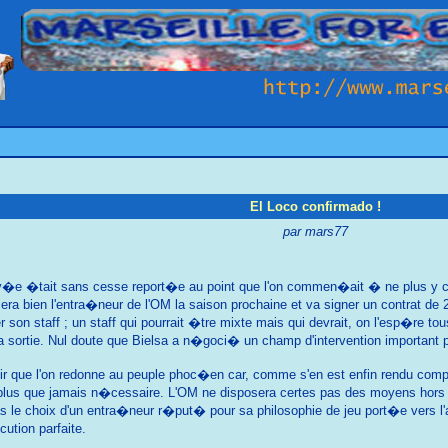
El Loco confirmado !
par mars77
 �tait sans cesse report�e au point que l'on commen�ait � ne plus y croire..
era bien l'entra�neur de l'OM la saison prochaine et va signer un contrat de 
on staff ; un staff qui pourrait �tre mixte mais qui devrait, on l'esp�re tous,
sortie. Nul doute que Bielsa a n�goci� un champ d'intervention important pou
oir que l'on redonne au peuple phoc�en car, comme s'en est enfin rendu comp
lus que jamais n�cessaire. L'OM ne disposera certes pas des moyens hors
t cas le choix d'un entra�neur r�put� pour sa philosophie de jeu port�e vers l'
tion parfaite.