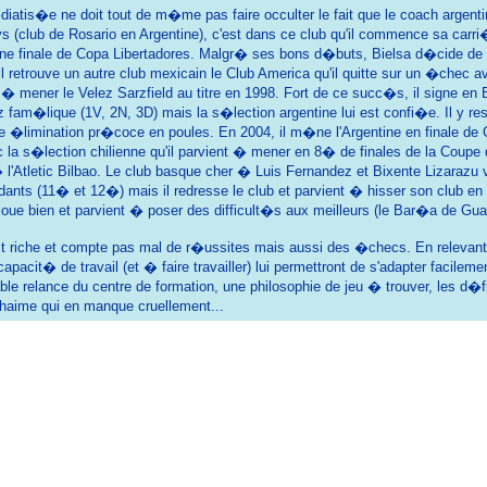
tis�e ne doit tout de m�me pas faire occulter le fait que le coach argenti
 (club de Rosario en Argentine), c'est dans ce club qu'il commence sa carri�
ne finale de Copa Libertadores. Malgr� ses bons d�buts, Bielsa d�cide de qui
il retrouve un autre club mexicain le Club America qu'il quitte sur un �chec a
t � mener le Velez Sarzfield au titre en 1998. Fort de ce succ�s, il signe en
 fam�lique (1V, 2N, 3D) mais la s�lection argentine lui est confi�e. Il y re
�limination pr�coce en poules. En 2004, il m�ne l'Argentine en finale de Co
 la s�lection chilienne qu'il parvient � mener en 8� de finales de la Coupe d
l'Atletic Bilbao. Le club basque cher � Luis Fernandez et Bixente Lizarazu 
ants (11� et 12�) mais il redresse le club et parvient � hisser son club en
ue bien et parvient � poser des difficult�s aux meilleurs (le Bar�a de Gua
est riche et compte pas mal de r�ussites mais aussi des �checs. En relevant l
pacit� de travail (et � faire travailler) lui permettront de s'adapter faci
ble relance du centre de formation, une philosophie de jeu � trouver, les d
haime qui en manque cruellement...