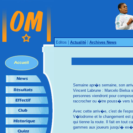
|
|
Editos
Actualité
Archives News
Semaine apr�s semaine, son arriv�e
Vincent Labrune : Marcelo Bielsa s
personnes viendront pour composer s
raccrocher ou �tre pouss� vers la 
Avec cette arriv�e, c'est de l'esp
V�lodrome et le changement est p
qui tienne la route. Il fait en tou
gammes aux joueurs jusqu'� ex�cu