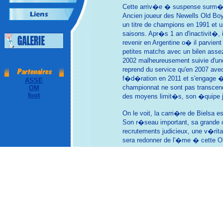
Cette arriv�e � suspense surm�dia
Ancien joueur des Newells Old Boys
un titre de champions en 1991 et u
saisons. Apr�s 1 an d'inactivit�, 
revenir en Argentine o� il parvien
petites matchs avec un bilen assez
2002 malheureusement suivie d'une 
reprend du service qu'en 2007 avec
f�d�ration en 2011 et s'engage � 
ASSE
championnat ne sont pas transcend
OM
foot
des moyens limit�s, son �quipe jo
On le voit, la carri�re de Bielsa 
Son r�seau important, sa grande ca
recrutements judicieux, une v�rita
sera redonner de l'�me � cette O