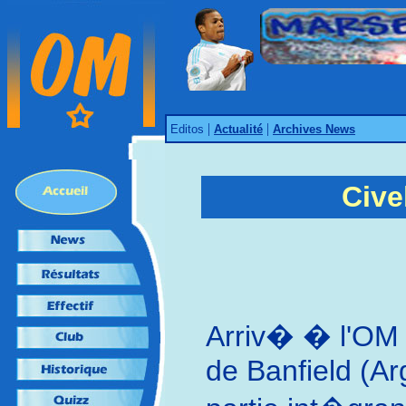
|
|
Editos
Actualité
Archives News
Civel
Arriv� � l'OM 
de Banfield (Arg