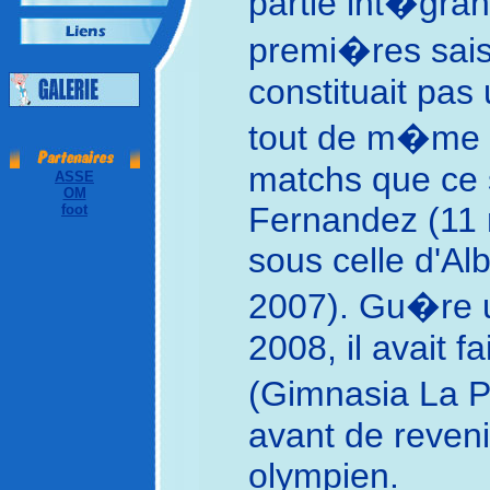
partie int�grant
premi�res saiso
constituait pas 
tout de m�me 
matchs que ce s
ASSE
OM
Fernandez (11 
foot
sous celle d'A
2007). Gu�re ut
2008, il avait f
(Gimnasia La P
avant de reveni
olympien.