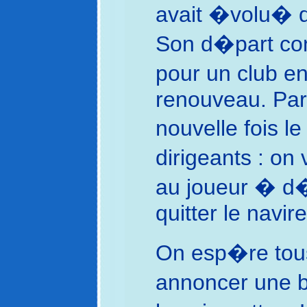
avait �volu� d
Son d�part con
pour un club en
renouveau. Par a
nouvelle fois 
dirigeants : on
au joueur � d�
quitter le navire
On esp�re tou
annoncer une b