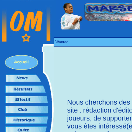
Wanted
Nous cherchons des s
site : rédaction d'éd
joueurs, de supporters
vous êtes intéressé(e