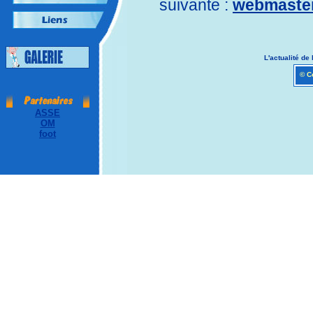
suivante :
webmaster
L'actualité de 
© Co
ASSE
OM
foot